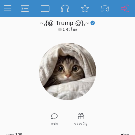
~;{@ Trump @};~
1 ชั่วโมง
แชท
ของขวัญ
อายุ 128
ชาย