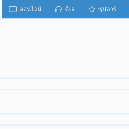
ออนไลน์
ดีเจ
ซุปตาร์