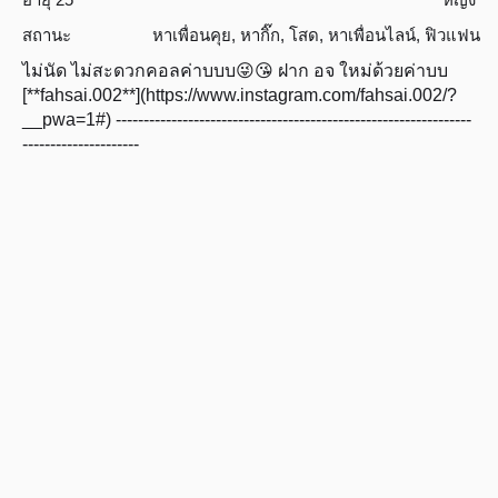
สถานะ
หาเพื่อนคุย
,
หากิ๊ก
,
โสด
,
หาเพื่อนไลน์
,
ฟิวแฟน
ไม่นัด ไม่สะดวกคอลค่าบบบ😜😘 ฝาก อจ ใหม่ด้วยค่าบบ
[**fahsai.002**](https://www.instagram.com/fahsai.002/?
__pwa=1#) ----------------------------------------------------------------
---------------------