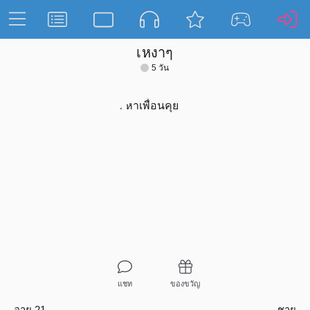
เหงาๆ
5 วัน
แชท
ของขวัญ
อายุ 21
ชาย