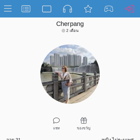
Cherpang
2 เดือน
แชท
ของขวัญ
อายุ 31
หญิง
ไม่ระบุเพศ