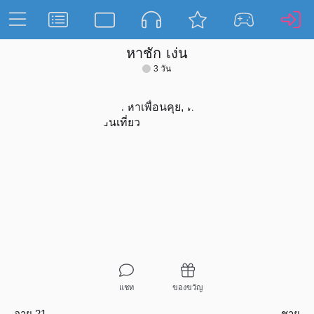
หาชัก เง่น
3 วัน
แชท
ของขวัญ
อายุ 21
ชาย