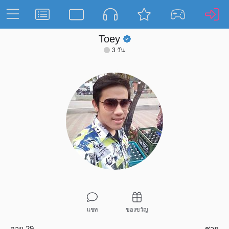
Toey
3 วัน
แชท
ของขวัญ
อายุ 29
ชาย