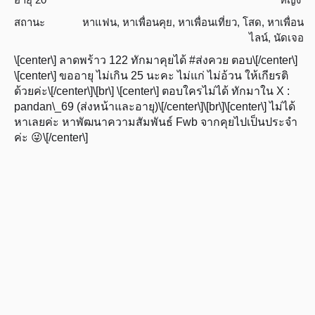
สถานะ
หาแฟน
,
หาเพื่อนคุย
,
หาเพื่อนเที่ยว
,
โสด
,
หาเพื่อน
ไลน์
,
นัดเจอ
\[center\] ลาดพร้าว 122 ทักมาคุยได้ #ส่งควย ตอบ\[/center\]
\[center\] ขออายุ ไม่เกิน 25 นะคะ ไม่แก่ ไม่อ้วน ให้เกียรติ
ด้วยค่ะ\[/center\]\[br\] \[center\] ตอบใครไม่ได้ ทักมาใน X :
pandan\_69 (ส่งหน้าและอายุ)\[/center\]\[br\]\[center\] ไม่ได้
หาเลยค่ะ หาพัฒนาความสัมพันธ์ Fwb จากคุยไปเป็นประจำ
ค่ะ 😜\[/center\]