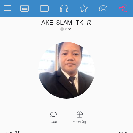
AKE_$LAM_TK_เงี
2 วัน
แชท
ของขวัญ
อายุ 35
ชาย