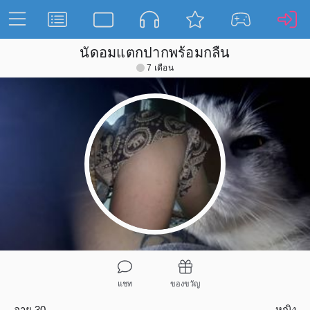
นัดอมแตกปากพร้อมกลืน
7 เดือน
แชท
ของขวัญ
อายุ 30
หญิง