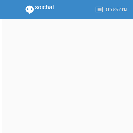
soichat
กระดาน