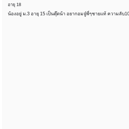
อายุ 18
น้องอยู่ ม.3 อายุ 15 เป็นตุ๊ดน้า อยากอมจู๋พี่ๆชายแท้ ความลับ