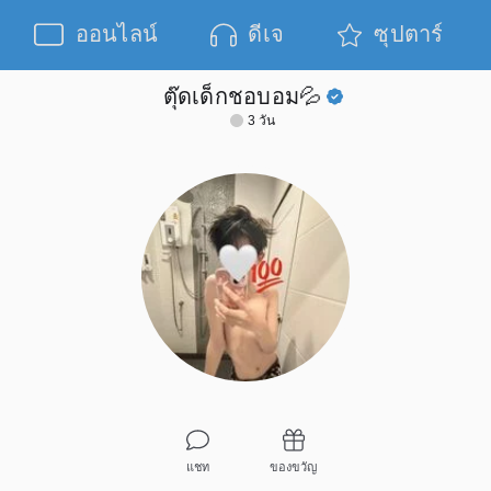
ออนไลน์
ดีเจ
ซุปตาร์
ตุ๊ดเด็กชอบอม💦
3 วัน
แชท
ของขวัญ