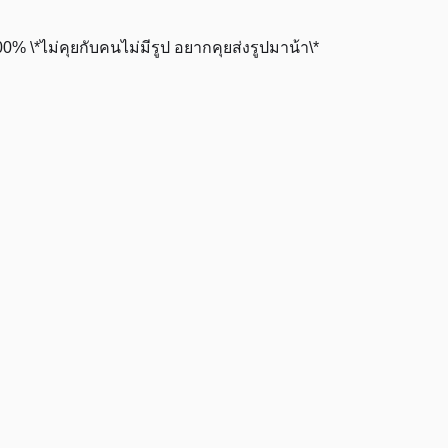
100% \*ไม่คุยกับคนไม่มีรูป อยากคุยส่งรูปมาน้า\*