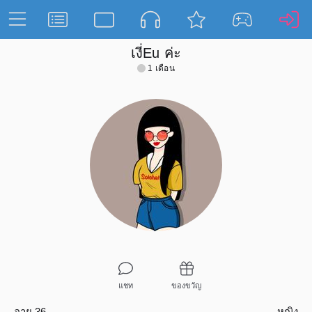
เงี่Eu ค่ะ
1 เดือน
แชท
ของขวัญ
อายุ 36
หญิง