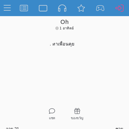
Oh
1 อาทิตย์
แชท
ของขวัญ
อายุ 21
ชาย