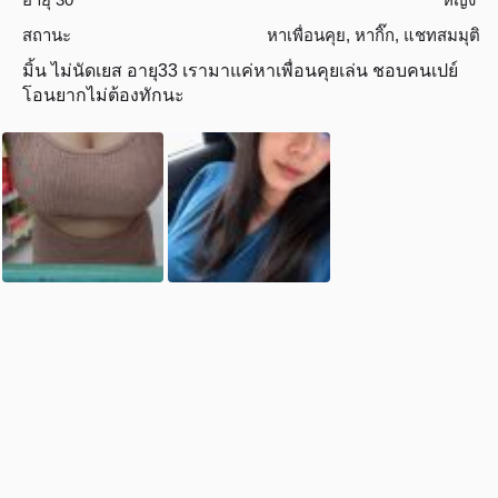
สถานะ
หาเพื่อนคุย
,
หากิ๊ก
,
แชทสมมุติ
มิ้น ไม่นัดเยส อายุ33 เรามาแค่หาเพื่อนคุยเล่น ชอบคนเปย์
โอนยากไม่ต้องทักนะ