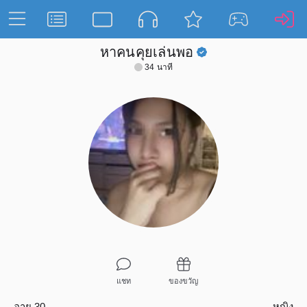
หาคนคุยเล่นพอ
34 นาที
แชท
ของขวัญ
อายุ 30
หญิง