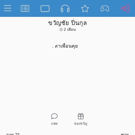
ขวัญชัย ปิ่นกุล
2 เดือน
แชท
ของขวัญ
อายุ 21
ชาย