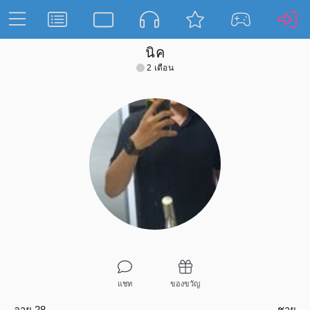
นิค
2 เดือน
แชท
ของขวัญ
อายุ 28
ชาย