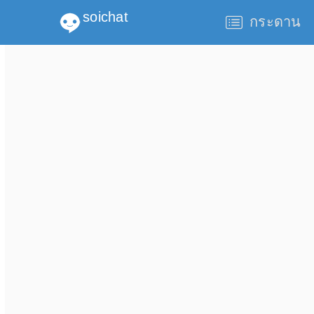
soichat
กระดาน