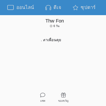
ออนไลน์
ดีเจ
ซุปตาร์
Thw Fon
6 วัน
แชท
ของขวัญ