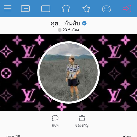
คุย...กันคับ
23 ชั่วโมง
แชท
ของขวัญ
อายุ 28
ชาย