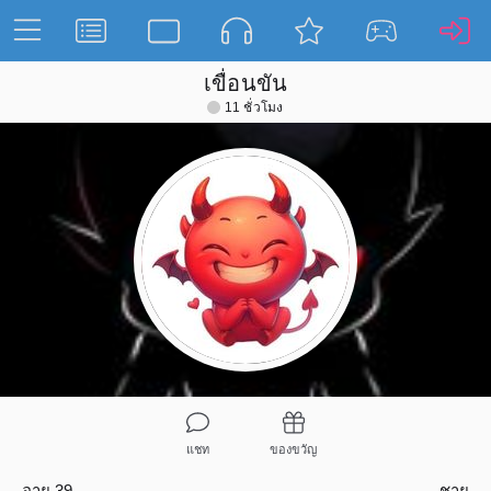
เขื่อนขัน
11 ชั่วโมง
แชท
ของขวัญ
อายุ 39
ชาย