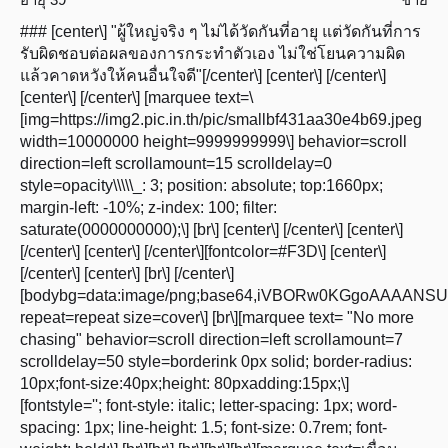
### [center\] "ผู้ใหญ่จริง ๆ ไม่ได้วัดกันที่อายุ แต่วัดกันที่การ
รับผิดชอบต่อผลของการกระทำตัวเอง ไม่ใช่โยนความผิด
แล้วคาดหวังให้คนอื่นใจดี"[/center\] [center\] [/center\]
[center\] [/center\] [marquee text=\
[img=https://img2.pic.in.th/pic/smallbf431aa30e4b69.jpeg
width=10000000 height=9999999999\] behavior=scroll
direction=left scrollamount=15 scrolldelay=0
style=opacity\\\\\_: 3; position: absolute; top:1660px;
margin-left: -10%; z-index: 100; filter:
saturate(0000000000);\] [br\] [center\] [/center\] [center\]
[/center\] [center\] [/center\][fontcolor=#F3D\] [center\]
[/center\] [center\] [br\] [/center\]
[bodybg=data:image/png;base64,iVBORw0KGgoA
repeat=repeat size=cover\] [br\][marquee text= "No more
chasing" behavior=scroll direction=left scrollamount=7
scrolldelay=50 style=borderink 0px solid; border-radius:
10px;font-size:40px;height: 80pxadding:15px;\]
[fontstyle=''; font-style: italic; letter-spacing: 1px; word-
spacing: 1px; line-height: 1.5; font-size: 0.7rem; font-