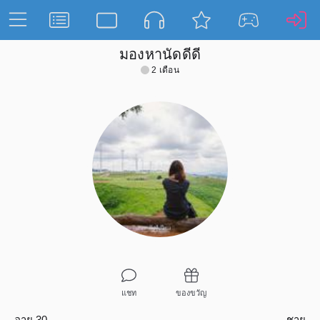
มองหานัดดีดี
2 เดือน
แชท
ของขวัญ
อายุ 30
ชาย