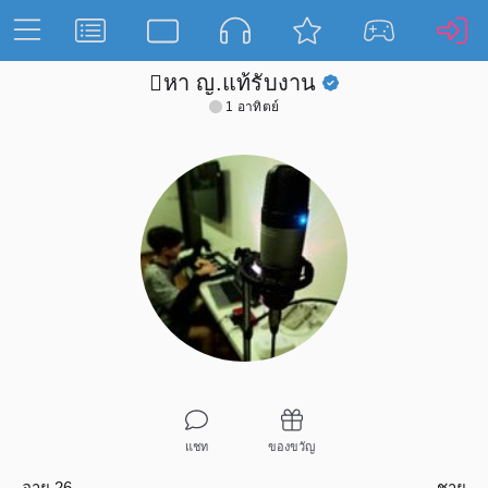
🫪หา ญ.แท้รับงาน
1 อาทิตย์
แชท
ของขวัญ
อายุ 26
ชาย