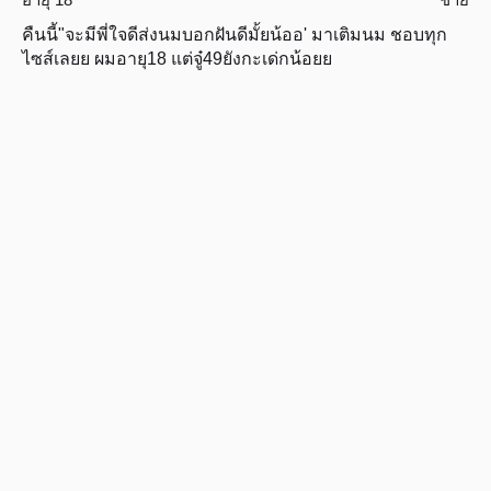
คืนนี้"จะมีพี่ใจดีส่งนมบอกฝันดีมั้ยน้ออ' มาเติมนม ชอบทุก
ไซส์เลยย ผมอายุ18 แต่จู๋49ยังกะเด่กน้อยย