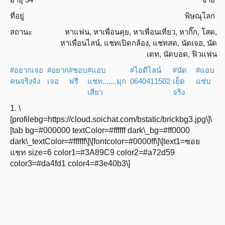
ที่อยู่
พิษณุโลก
สถานะ
หาแฟน
,
หาเพื่อนคุย
,
หาเพื่อนเที่ยว
,
หากิ๊ก
,
โสด
,
หาเพื่อนไลน์
,
แชทเปิดกล้อง
,
แชทสด
,
นัดเจอ
,
นัด
เดท
,
นัดบอด
,
ฟิวแฟน
#อยากเจอ
#อยาก
#ชอบ
#แอบ
#ไอดีไลน์
#นัด
#แอบ
คนจริงจัง
เจอ
ฟรี
แชท.......มุก
0640411502
เย็ด
แซ่บ
เสียว
จริง
1. \
[profilebg=https://cloud.soichat.com/bstatic/brickbg3.jpg\]\
[tab bg=#000000 textColor=#ffffff dark\_bg=#ff0000
dark\_textColor=#ffffff\]\[fontcolor=#0000ff\]\[text1=ซอย
แชท size=6 color1=#3A89C9 color2=#a72d59
color3=#da4fd1 color4=#3e40b3\]