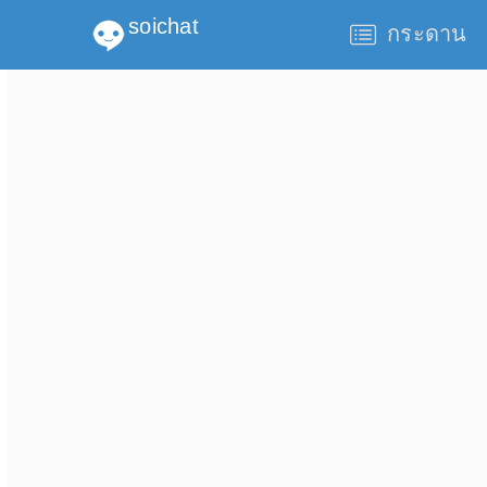
soichat
กระดาน