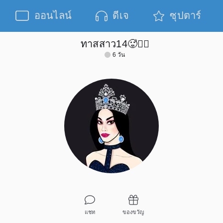
ออนไลน์
ดีเจ
ซุปตาร์
ทาสสาว14🥵❤️‍🔥
6 วัน
แชท
ของขวัญ