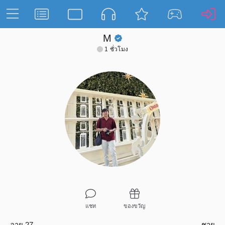
M
1 ชั่วโมง
แชท
ของขวัญ
อายุ 27
ชาย