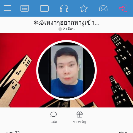
❄🧊เหงาๆอยากหางูเข้า...
2 เดือน
แชท
ของขวัญ
อายุ 32
ชาย