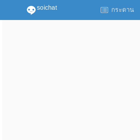
soichat
กระดาน