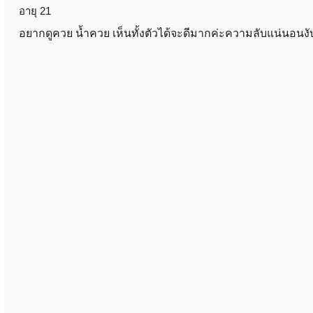
อายุ 21
อยากดูควย น้ำควย เห็นทั้งตัวได้จะดีมากค่ะความลับแน่นอนง