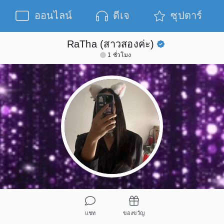
ออนไลน์
ดีเจ
ซุปตาร์
RaTha (สาวสองค่ะ)
1 ชั่วโมง
แชท
ของขวัญ