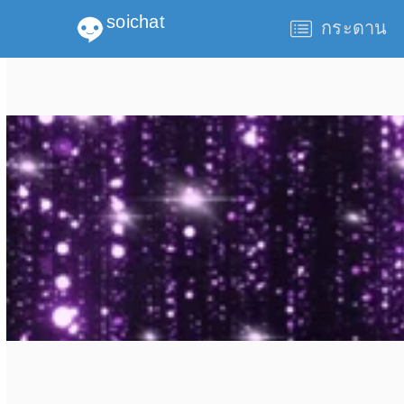
soichat
กระดาน