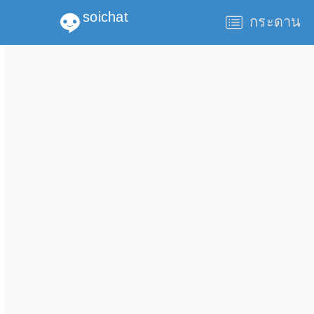
soichat
กระดาน