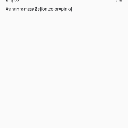
#หาสาวมาเยสอีะ[fontcolor=pink\]