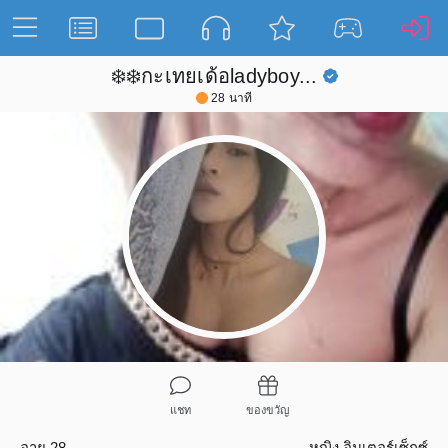
❄️❄️กะเทยเด้อladyboy...
28 นาที
แชท
ของขวัญ
อายุ 28
หญิง
อินเตอร์เซ็กซ์