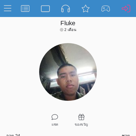
Fluke
2 เดือน
แชท
ของขวัญ
อายุ 24
ชาย