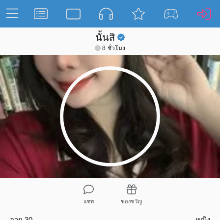
นั้นสิ
8 ชั่วโมง
แชท
ของขวัญ
อายุ 30
หญิง