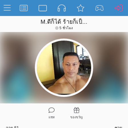
M.ดีก็ได้ ร้ายก็เป็...
5 ชั่วโมง
แชท
ของขวัญ
อายุ 51
ชาย