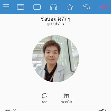
ชอบอม🍌ลึกๆ
13 ชั่วโมง
แชท
ของขวัญ
อายุ 30
หญิง