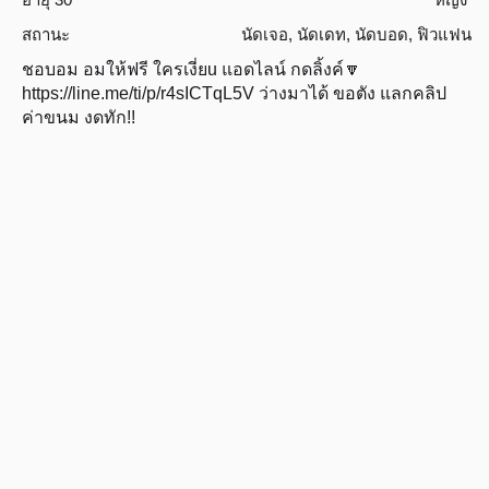
สถานะ
นัดเจอ
,
นัดเดท
,
นัดบอด
,
ฟิวแฟน
ชอบอม อมให้ฟรี ใครเงี่ยu แอดไลน์ กดลิ้งค์🔽
https://line.me/ti/p/r4sICTqL5V ว่างมาได้ ขอตัง แลกคลิป
ค่าขนม งดทัก!!