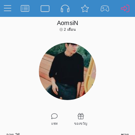
AomsiN
2 เดือน
แชท
ของขวัญ
อายุ 26
ชาย