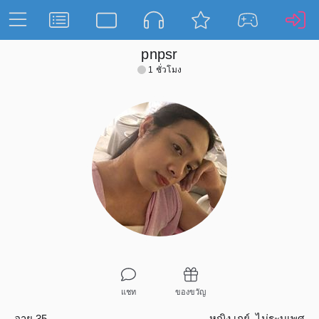
pnpsr
1 ชั่วโมง
แชท
ของขวัญ
อายุ 35
หญิง
เกย์
,
ไม่ระบุเพศ