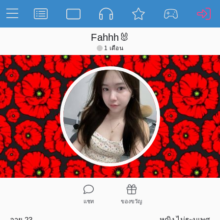
Fahhh🐰
1 เดือน
แชท
ของขวัญ
อายุ 23
หญิง
ไม่ระบุเพศ