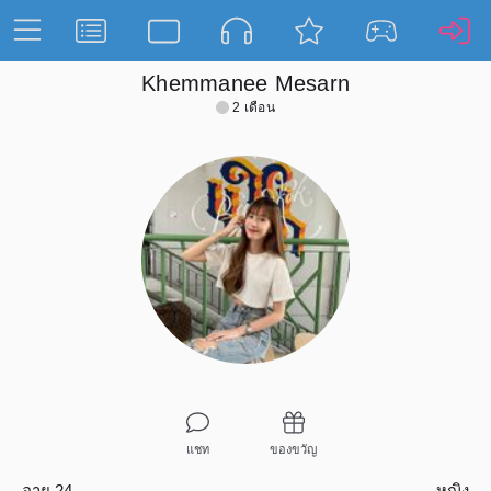
Khemmanee Mesarn
2 เดือน
แชท
ของขวัญ
อายุ 24
หญิง