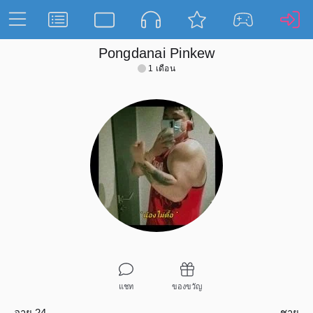
Pongdanai Pinkew
1 เดือน
แชท
ของขวัญ
อายุ 24
ชาย