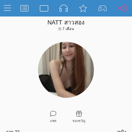
NATT สาวสอง
7 เดือน
แชท
ของขวัญ
อายุ 33
หญิง