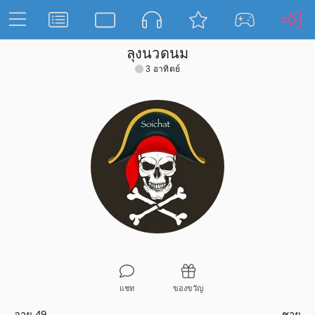
ลุงนวดนม
3 อาทิตย์
แชท
ของขวัญ
อายุ 49
ชาย