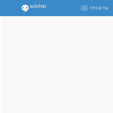
soichat
กระดาน