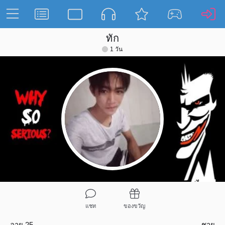
ทัก
1 วัน
แชท
ของขวัญ
อายุ 25
ชาย