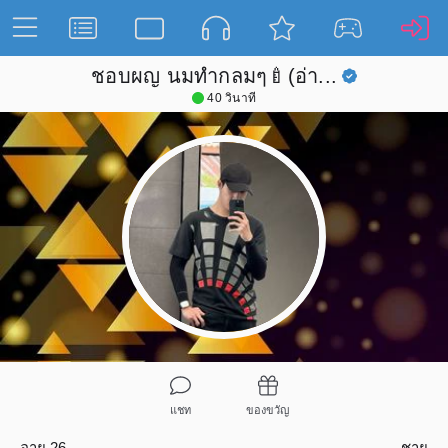
ชอบผญ นมทำกลมๆ🍼(อ่า...
40 วินาที
แชท
ของขวัญ
อายุ 26
ชาย