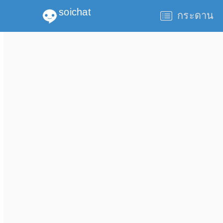
soichat
กระดาน