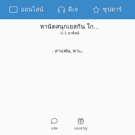
ออนไลน์
ดีเจ
ซุปตาร์
หานัดสนุกเยสกัน ใก...
1 อาทิตย์
แชท
ของขวัญ