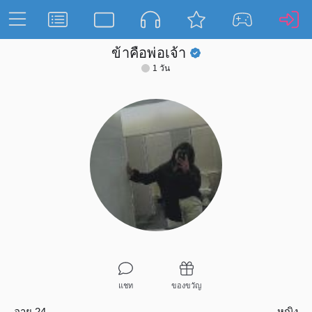
ข้าคือพ่อเจ้า
1 วัน
แชท
ของขวัญ
อายุ 24
หญิง