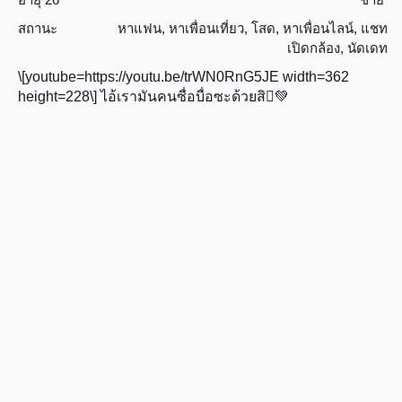
สถานะ
หาแฟน
,
หาเพื่อนเที่ยว
,
โสด
,
หาเพื่อนไลน์
,
แชท
เปิดกล้อง
,
นัดเดท
\[youtube=https://youtu.be/trWN0RnG5JE width=362
height=228\] ไอ้เรามันคนซื่อบื่อซะด้วยสิ🫪💚