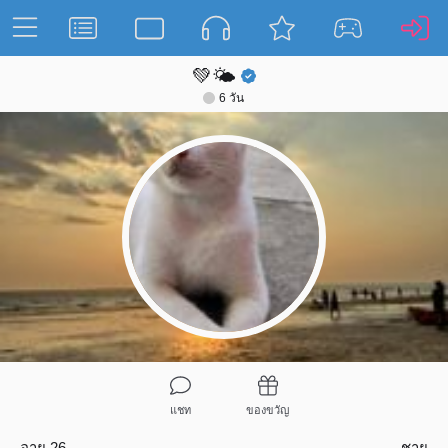
💚🌤️
6 วัน
แชท
ของขวัญ
อายุ 26
ชาย