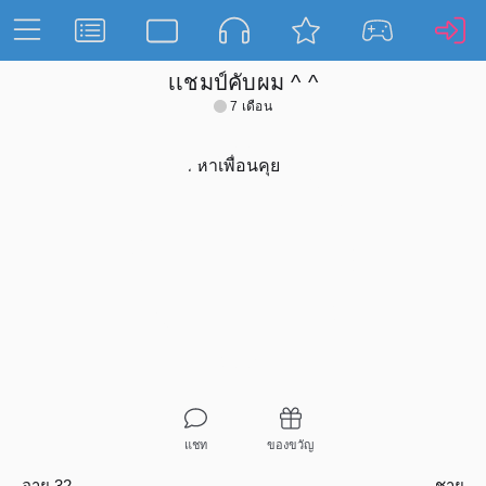
เเชมป์คับผม ^ ^
7 เดือน
แชท
ของขวัญ
อายุ 32
ชาย