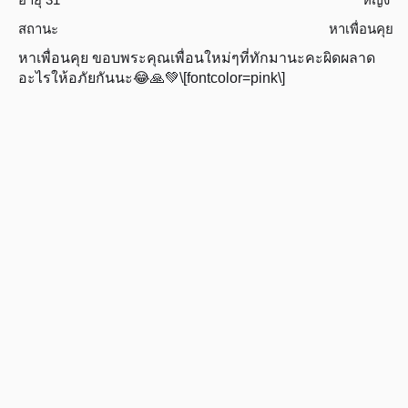
สถานะ
หาเพื่อนคุย
หาเพื่อนคุย ขอบพระคุณเพื่อนใหม่ๆที่ทักมานะคะผิดผลาด
อะไรให้อภัยกันนะ😂🙏💚\[fontcolor=pink\]