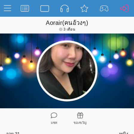
Aorair(คนอ้วงๆ)
3 เดือน
แชท
ของขวัญ
อายุ 31
หญิง